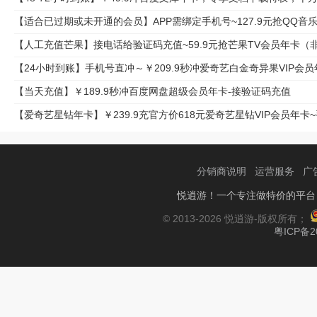
【适合已过期或未开通的会员】APP需绑定手机号~127.9元抢QQ音
【人工充值芒果】接电话给验证码充值~59.9元抢芒果TV会员年卡（
【24小时到账】手机号直冲～￥209.9秒冲爱奇艺白金奇异果VI
【当天充值】￥189.9秒冲百度网盘超级会员年卡-接验证码充值
【爱奇艺星钻年卡】￥239.9充官方价618元爱奇艺星钻VIP会员年卡~
分销商说明
运营服务
广
悦逍游！一个专注做特价的平台
© 2013-2026 悦逍游-版权所有；
粤ICP备2