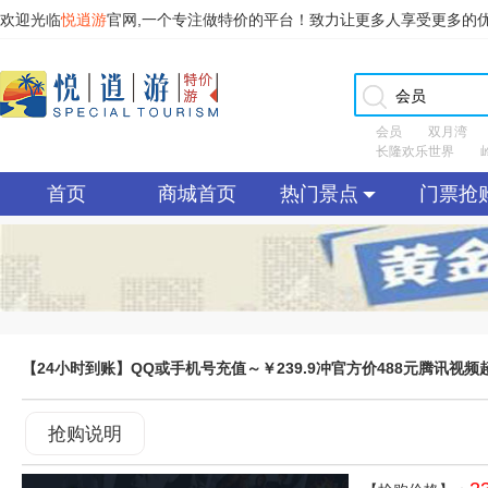
欢迎光临
悦逍游
官网,一个专注做特价的平台！致力让更多人享受更多的
会员
双月湾
长隆欢乐世界
首页
商城首页
热门景点
门票抢
【24小时到账】QQ或手机号充值～￥239.9冲官方价488元腾讯
抢购说明