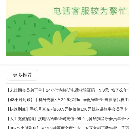
更多推荐
【未过期会员勿下单】24小时内接听电话收验证码！9.9元=饿了么年
【48小时到账】手机号充值~￥29.9秒冲keep会员季卡~自律给我自由:，健身
【快速到账】手机号直充~仅69.9元抢价值198元凯叔讲故事会员季卡~
【人工充值酷狗】接电话给验证码充值~99.9元抢酷狗音乐会员年卡
【48-72小时到账】￥49.9冲百度文库年卡，专享文档下载特权，千