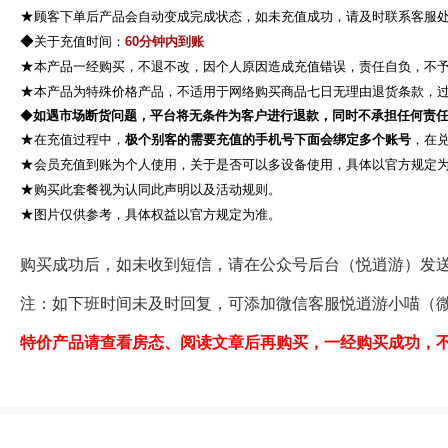
★
顾客下单后产品会自动变成完成状态，如未充值成功，请及时联系客服
◆
关于充值时间：
60分钟内到账
★
本产品一经购买，不退不改，因个人原因造成充值错误，责任自负，不
★
本产品为特殊价格产品，不适用于网络购买商品七日无理由退货条款，
◆
如遇市场断货问题，平台将无条件为客户进行退款，同时不承担任何责
★
在充值过程中，
极个别客的需要充值的手机号下面会绑定多个账号
，在
★
会员充值到账为个人使用，关于是否可以多设备使用，具体以官方规定
★
购买此套餐视为认同此声明以及活动规则。
★
图片仅供参考，具体权益以官方规定为准。
购买成功后，如未收到短信，请在公众号后台（悦逍游）发送购买产
注：如下班时间未及时回复，可添加微信客服悦逍游小喵（微信：yuex
特价产品请查看房态、阅读文章后再购买，一经购买成功，