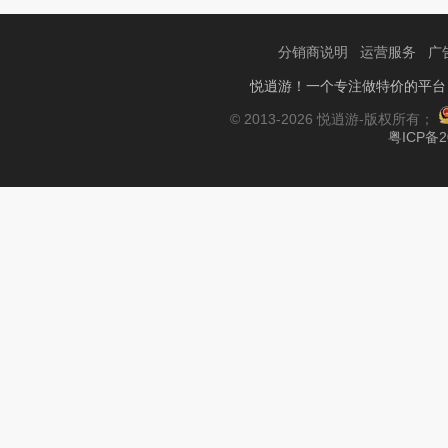
分销商说明
运营服务
广
悦逍游！一个专注做特价的平台
© 2013-2026 悦逍游-版权所有；
粤ICP备2