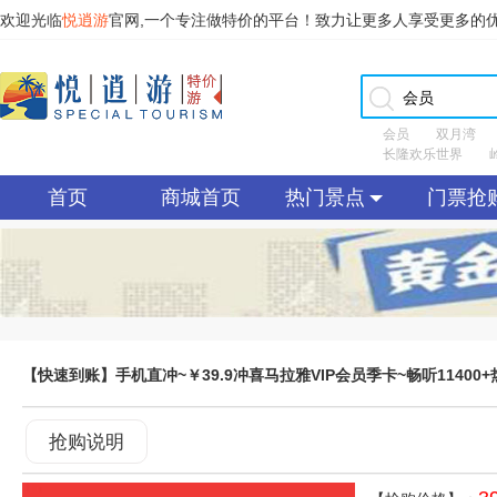
欢迎光临
悦逍游
官网,一个专注做特价的平台！致力让更多人享受更多的
会员
双月湾
长隆欢乐世界
首页
商城首页
热门景点
门票抢
【快速到账】手机直冲~￥39.9冲喜马拉雅VIP会员季卡~畅听1140
抢购说明